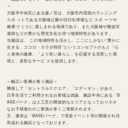
～
大阪市中央区にある森ノ宮は、大阪市内屈指のランニング 
スポ ットである大阪城公園や旧日生球場など スポ ーツや
健康づ くりに 親しまれる地域であり、また大阪城や難波宮
遺跡などの豊かな歴史文化を持つ地域特性があります。
当施設は、 この地域特性を活かし、ここにしかない“豊かに
生きる、ココロ・カラダ特区”というコンセプトのもと「心
と身体の健康」「より良い暮らし」を応援する充実した環
境と、多彩なサービ スを提供します。
～幅広い客層が集う施設～
隣接して「セントラルスクエア」「エディオン」があり、
日常生活でご利用されるお客様は勿論、施設中央にある「B
ASEパーク」は人工芝の開放的なエリアとなっており小さ
なお子様連れのご家族が多くご来館されます。
又、週末は「BASEパーク」で音楽イベント等が開催され活
気溢れる施設となっております。