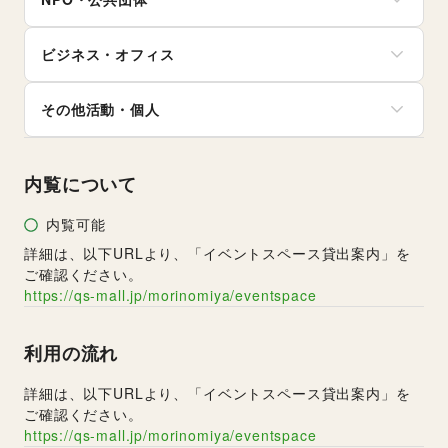
バイク・オートバイ
CD・DVD・本・雑誌
バスケットボール
その他美容・健康
自転車・ロードバイク
Webメディア・アプリ
ゴルフ
地方公共団体・行政・政府
マイクロモビリティ
テレビ・ドラマ
その他レジャー・スポーツ
ビジネス・オフィス
外国団体・大使館
その他車・バイク・モビリティ
映画
募金・寄付
音楽・ライブ
法人向けサービス
NPO・ボランティア活動
その他活動・個人
演劇
オフィス家具・OA機器
その他NPO・公共団体
占い
イベント企画・運営
その他活動・個人
公営競技・宝くじ
その他ビジネス・オフィス
その他エンタメ・ガジェット
内覧について
内覧可能
詳細は、以下URLより、「イベントスペース貸出案内」を
ご確認ください。
https://qs-mall.jp/morinomiya/eventspace
利用の流れ
詳細は、以下URLより、「イベントスペース貸出案内」を
ご確認ください。
https://qs-mall.jp/morinomiya/eventspace