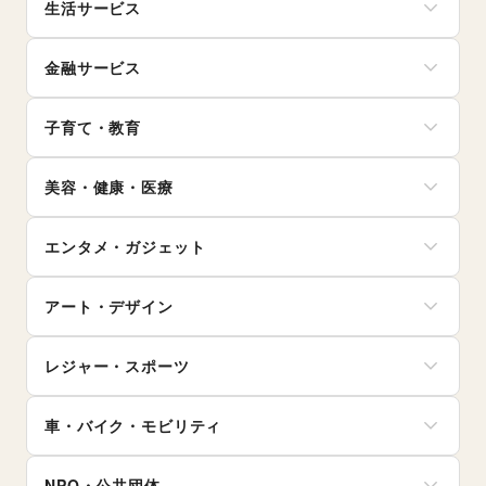
シーズナルウェア
生活サービス
寝具・ベッド
軽食・ホットスナック
ジュエリー・アクセサリー
家具・家電
コーヒー・紅茶
携帯キャリア・格安SIM
メガネ・アイウェア
キッチン雑貨・調理器具
その他飲料
金融サービス
インターネット・プロバイダ
腕時計
掃除用品・生活便利品
ワイン・洋酒
電気・ガス
靴
文房具
クレジットカード
日本酒・焼酎・地酒
ウォーターサーバー
バッグ・革小物
手芸・ハンドメイド
子育て・教育
保険
食材・調味料
ハウスクリーニング・家事代行
ファッション雑貨
DIY用品・日曜大工
銀行
物産展・マルシェ
定期宅配
和服・着物
ベビー用品
園芸・ガーデニング
住宅ローン
キッチンカー・移動販売
リサイクル雑貨・古本
美容・健康・医療
古着
ランドセル
花・盆栽・ドライフラワー
証券・FX
野菜・果物・生鮮食品
買取査定・金券
その他ファッション
学習教材・通信教育
犬・猫・ペット
不動産投資
その他フード・飲食
ジム・フィットネス
ギフト・プレゼント
子供向け教室・レッスン
日用雑貨
その他金融サービス
エンタメ・ガジェット
ダイエット・健康グッズ
冠婚葬祭
塾・家庭教師
食器・陶磁器
美容・コスメ・香水
資格・習い事
おもちゃ・絵本
その他インテリア・生活雑貨
PC・スマートフォン
ヘアケア・シャンプー
リフォーム
その他子育て・教育
アート・デザイン
スマホアクセサリー
美容家電
住宅（購入・賃貸）
ガジェット
ヘアサロン・ネイルサロン
たばこ
絵画・書
ゲーム
マッサージ・整体
レジャー・スポーツ
修理・メンテナンス
写真・イラストレーション
アニメ
エステ・美容サービス
就職・転職・求人
立体作品・彫刻
コミック・マンガ
旅行・レジャー
健康食品・サプリメント
その他生活サービス
その他アート・デザイン
アイドル・芸能人
車・バイク・モビリティ
キャンプ・アウトドア
女性用品・フェムテック
おもちゃ・ホビー
野球
コンタクトレンズ
車
楽器・音楽機材
サッカー
医療・医薬品
NPO・公共団体