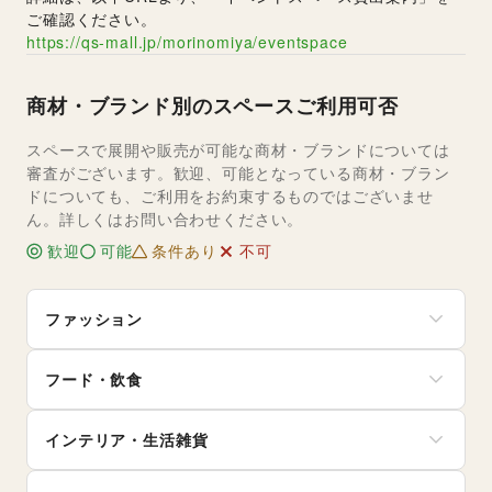
ご確認ください。
https://qs-mall.jp/morinomiya/eventspace
商材・ブランド別のスペースご利用可否
スペースで展開や販売が可能な商材・ブランドについては
審査がございます。歓迎、可能となっている商材・ブラン
ドについても、ご利用をお約束するものではございませ
ん。詳しくはお問い合わせください。
歓迎
可能
条件あり
不可
ファッション
メンズファッション
フード・飲食
レディースファッション
ユニセックス
スイーツ・洋菓子
インナー・ルームウェア
インテリア・生活雑貨
和菓子
キッズ・ベビー・マタニティ
パン
スポーツ
インテリア
お弁当・惣菜