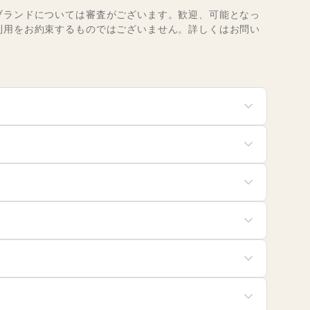
ブランドについては審査がございます。歓迎、可能となっ
利用をお約束するものではございません。詳しくはお問い
ディースファッション
ユニセックス
ッズ・ベビー・マタニテ
スポーツ
菓子
パン
食・ホットスナック
コーヒー・紅茶
ュエリー・アクセサリー
メガネ・アイウェア
具・ベッド
家具・家電
イン・洋酒
日本酒・焼酎・地酒
バッグ・革小物
除用品・生活便利品
文房具
ンターネット・プロバイ
産展・マルシェ
キッチンカー・移動販売
服・着物
古着
電気・ガス
IY用品・日曜大工
園芸・ガーデニング
の他フード・飲食
険
銀行
・猫・ペット
日用雑貨
ウスクリーニング・家事
定期宅配
行
券・FX
不動産投資