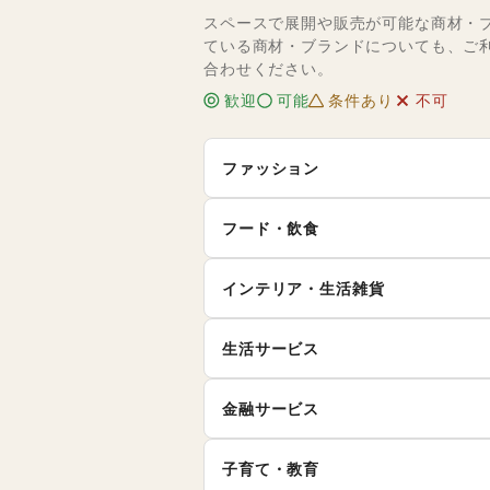
スペースで展開や販売が可能な商材・
ている商材・ブランドについても、ご
合わせください。
歓迎
可能
条件あり
不可
ファッション
メンズファッション
レ
フード・飲食
キ
インナー・ルームウェア
スイーツ・洋菓子
和
ィ
インテリア・生活雑貨
お弁当・惣菜
軽
シーズナルウェア
ジ
インテリア
寝
生活サービス
その他飲料
ワ
腕時計
靴
キッチン雑貨・調理器具
掃
イ
食材・調味料
物
ファッション雑貨
和
携帯キャリア・格安SIM
金融サービス
手芸・ハンドメイド
D
ダ
野菜・果物・生鮮食品
そ
その他ファッション
クレジットカード
保
花・盆栽・ドライフラワー
犬
ハ
ウォーターサーバー
子育て・教育
代
住宅ローン
証