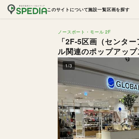
このサイトについて
施設一覧
区画を探す
ノースポート・モール
2F
「2F-5区画（セン
ル関連のポップアップ
1
/
3