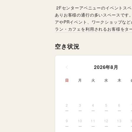
 2Fセンターアベニューのイベントスペースは、ファッションテナントに周囲を囲まれた通路上に
ありお客様の通行の多いスペースです
アやPRイベント、ワークショップな
ラン・カフェを利用されるお客様をタ
空き状況
2026
年
8
月
日
月
火
水
木
2
3
4
5
6
9
10
11
12
13