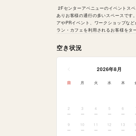
 2Fセンターアベニューのイベントスペースは、ファッションテナントに周囲を囲まれた通路上に
ありお客様の通行の多いスペースです
アやPRイベント、ワークショップな
ラン・カフェを利用されるお客様をタ
空き状況
2026
年
8
月
日
月
火
水
木
2
3
4
5
6
9
10
11
12
13