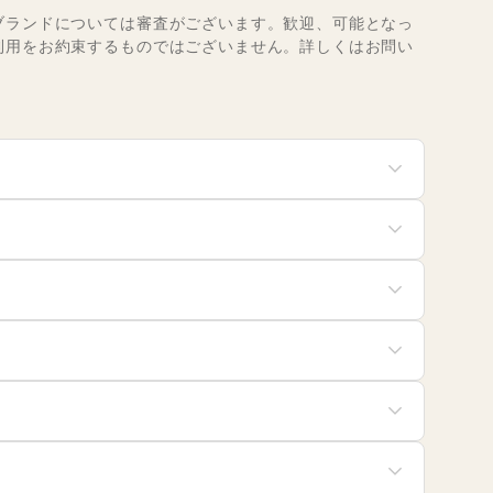
ブランドについては審査がございます。歓迎、可能となっ
利用をお約束するものではございません。詳しくはお問い
ディースファッション
ユニセックス
ッズ・ベビー・マタニテ
スポーツ
菓子
パン
食・ホットスナック
コーヒー・紅茶
ュエリー・アクセサリー
メガネ・アイウェア
具・ベッド
家具・家電
イン・洋酒
日本酒・焼酎・地酒
バッグ・革小物
除用品・生活便利品
文房具
ンターネット・プロバイ
産展・マルシェ
キッチンカー・移動販売
服・着物
古着
電気・ガス
IY用品・日曜大工
園芸・ガーデニング
の他フード・飲食
険
銀行
・猫・ペット
日用雑貨
ウスクリーニング・家事
定期宅配
行
券・FX
不動産投資