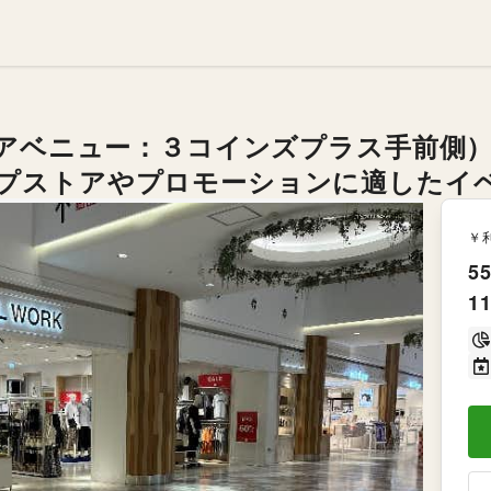
ターアベニュー：３コインズプラス手前側
プストアやプロモーションに適したイ
￥
55
11