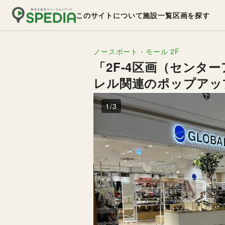
このサイトについて
施設一覧
区画を探す
ノースポート・モール
2F
「2F-4区画（セン
レル関連のポップアッ
1
/
3