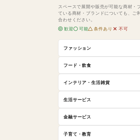
スペースで展開や販売が可能な商材・
ている商材・ブランドについても、ご
合わせください。
歓迎
可能
条件あり
不可
ファッション
メンズファッション
レ
フード・飲食
キ
インナー・ルームウェア
スイーツ・洋菓子
和
ィ
インテリア・生活雑貨
お弁当・惣菜
軽
シーズナルウェア
ジ
インテリア
寝
生活サービス
その他飲料
ワ
腕時計
靴
キッチン雑貨・調理器具
掃
イ
食材・調味料
物
ファッション雑貨
和
携帯キャリア・格安SIM
金融サービス
手芸・ハンドメイド
D
ダ
野菜・果物・生鮮食品
そ
その他ファッション
クレジットカード
保
花・盆栽・ドライフラワー
犬
ハ
ウォーターサーバー
子育て・教育
代
住宅ローン
証