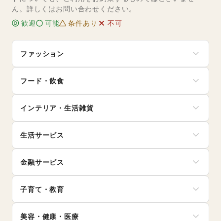
ん。詳しくはお問い合わせください。
歓迎
可能
条件あり
不可
ファッション
メンズファッション
フード・飲食
レディースファッション
ユニセックス
スイーツ・洋菓子
インナー・ルームウェア
インテリア・生活雑貨
和菓子
キッズ・ベビー・マタニティ
パン
スポーツ
インテリア
お弁当・惣菜
シーズナルウェア
生活サービス
寝具・ベッド
軽食・ホットスナック
ジュエリー・アクセサリー
家具・家電
コーヒー・紅茶
携帯キャリア・格安SIM
メガネ・アイウェア
キッチン雑貨・調理器具
その他飲料
金融サービス
インターネット・プロバイダ
腕時計
掃除用品・生活便利品
ワイン・洋酒
電気・ガス
靴
文房具
クレジットカード
日本酒・焼酎・地酒
ウォーターサーバー
バッグ・革小物
手芸・ハンドメイド
子育て・教育
保険
食材・調味料
ハウスクリーニング・家事代行
ファッション雑貨
DIY用品・日曜大工
銀行
物産展・マルシェ
定期宅配
和服・着物
ベビー用品
園芸・ガーデニング
住宅ローン
キッチンカー・移動販売
リサイクル雑貨・古本
美容・健康・医療
古着
ランドセル
花・盆栽・ドライフラワー