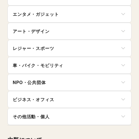
証券・FX
野菜・果物・生鮮食品
買取査定・金券
その他ファッション
学習教材・通信教育
犬・猫・ペット
不動産投資
その他フード・飲食
ジム・フィットネス
ギフト・プレゼント
子供向け教室・レッスン
日用雑貨
その他金融サービス
エンタメ・ガジェット
ダイエット・健康グッズ
冠婚葬祭
塾・家庭教師
食器・陶磁器
美容・コスメ・香水
資格・習い事
おもちゃ・絵本
その他インテリア・生活雑貨
PC・スマートフォン
ヘアケア・シャンプー
リフォーム
その他子育て・教育
アート・デザイン
スマホアクセサリー
美容家電
住宅（購入・賃貸）
ガジェット
ヘアサロン・ネイルサロン
たばこ
絵画・書
ゲーム
マッサージ・整体
レジャー・スポーツ
修理・メンテナンス
写真・イラストレーション
アニメ
エステ・美容サービス
就職・転職・求人
立体作品・彫刻
コミック・マンガ
旅行・レジャー
健康食品・サプリメント
その他生活サービス
その他アート・デザイン
アイドル・芸能人
車・バイク・モビリティ
キャンプ・アウトドア
女性用品・フェムテック
おもちゃ・ホビー
野球
コンタクトレンズ
車
楽器・音楽機材
サッカー
医療・医薬品
NPO・公共団体
バイク・オートバイ
CD・DVD・本・雑誌
バスケットボール
その他美容・健康
自転車・ロードバイク
Webメディア・アプリ
ゴルフ
地方公共団体・行政・政府
マイクロモビリティ
テレビ・ドラマ
その他レジャー・スポーツ
ビジネス・オフィス
外国団体・大使館
その他車・バイク・モビリティ
映画
募金・寄付
音楽・ライブ
法人向けサービス
NPO・ボランティア活動
その他活動・個人
演劇
オフィス家具・OA機器
その他NPO・公共団体
占い
イベント企画・運営
その他活動・個人
公営競技・宝くじ
その他ビジネス・オフィス
その他エンタメ・ガジェット