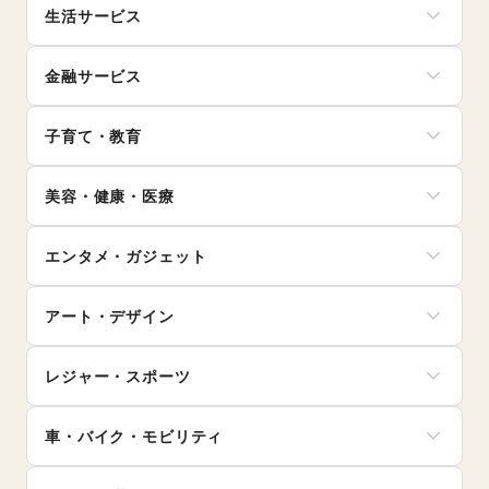
お弁当・惣菜
シーズナルウェア
生活サービス
寝具・ベッド
軽食・ホットスナック
ジュエリー・アクセサリー
家具・家電
コーヒー・紅茶
携帯キャリア・格安SIM
メガネ・アイウェア
キッチン雑貨・調理器具
その他飲料
金融サービス
インターネット・プロバイダ
腕時計
掃除用品・生活便利品
ワイン・洋酒
電気・ガス
靴
文房具
クレジットカード
日本酒・焼酎・地酒
ウォーターサーバー
バッグ・革小物
手芸・ハンドメイド
子育て・教育
保険
食材・調味料
ハウスクリーニング・家事代行
ファッション雑貨
DIY用品・日曜大工
銀行
物産展・マルシェ
定期宅配
和服・着物
ベビー用品
園芸・ガーデニング
住宅ローン
キッチンカー・移動販売
リサイクル雑貨・古本
美容・健康・医療
古着
ランドセル
花・盆栽・ドライフラワー
証券・FX
野菜・果物・生鮮食品
買取査定・金券
その他ファッション
学習教材・通信教育
犬・猫・ペット
不動産投資
その他フード・飲食
ジム・フィットネス
ギフト・プレゼント
子供向け教室・レッスン
日用雑貨
その他金融サービス
エンタメ・ガジェット
ダイエット・健康グッズ
冠婚葬祭
塾・家庭教師
食器・陶磁器
美容・コスメ・香水
資格・習い事
おもちゃ・絵本
その他インテリア・生活雑貨
PC・スマートフォン
ヘアケア・シャンプー
リフォーム
その他子育て・教育
アート・デザイン
スマホアクセサリー
美容家電
住宅（購入・賃貸）
ガジェット
ヘアサロン・ネイルサロン
たばこ
絵画・書
ゲーム
マッサージ・整体
レジャー・スポーツ
修理・メンテナンス
写真・イラストレーション
アニメ
エステ・美容サービス
就職・転職・求人
立体作品・彫刻
コミック・マンガ
旅行・レジャー
健康食品・サプリメント
その他生活サービス
その他アート・デザイン
アイドル・芸能人
車・バイク・モビリティ
キャンプ・アウトドア
女性用品・フェムテック
おもちゃ・ホビー
野球
コンタクトレンズ
車
楽器・音楽機材
サッカー
医療・医薬品