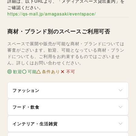
詳細は、以下URLより、「メディアスペース貸出案内」を
ご確認ください。
https://qs-mall.jp/amagasaki/eventspace/
商材・ブランド別のスペースご利用可否
スペースで展開や販売が可能な商材・ブランドについては
審査がございます。歓迎、可能となっている商材・ブラン
ドについても、ご利用をお約束するものではございませ
ん。詳しくはお問い合わせください。
歓迎
可能
条件あり
不可
ファッション
メンズファッション
フード・飲食
レディースファッション
ユニセックス
スイーツ・洋菓子
インナー・ルームウェア
インテリア・生活雑貨
和菓子
キッズ・ベビー・マタニティ
パン
スポーツ
インテリア