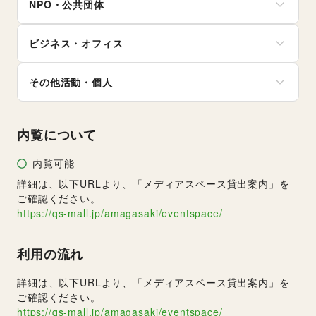
NPO・公共団体
バイク・オートバイ
CD・DVD・本・雑誌
バスケットボール
その他美容・健康
自転車・ロードバイク
Webメディア・アプリ
ゴルフ
地方公共団体・行政・政府
マイクロモビリティ
テレビ・ドラマ
その他レジャー・スポーツ
ビジネス・オフィス
外国団体・大使館
その他車・バイク・モビリティ
映画
募金・寄付
音楽・ライブ
法人向けサービス
NPO・ボランティア活動
その他活動・個人
演劇
オフィス家具・OA機器
その他NPO・公共団体
占い
イベント企画・運営
その他活動・個人
公営競技・宝くじ
その他ビジネス・オフィス
その他エンタメ・ガジェット
内覧について
内覧可能
詳細は、以下URLより、「メディアスペース貸出案内」を
ご確認ください。
https://qs-mall.jp/amagasaki/eventspace/
利用の流れ
詳細は、以下URLより、「メディアスペース貸出案内」を
ご確認ください。
https://qs-mall.jp/amagasaki/eventspace/