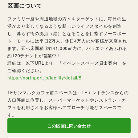
区画について
ファミリー層や周辺地域の方々をターゲットに、毎日の生
活がより楽しくなるような新しいライフスタイルを創造
し、暮らす街の拠点（港）となることを目指すノースポー
ト・モールには平日2万人、休日4万人のお客様が来店され
ます。延べ床面積 約141,000㎡内に、バラエティあふれる
約120テナントが営業中！
詳細は、以下URLより、「イベントスペース貸出案内」を
ご確認ください。
https://northport.jp/facility/detail/5
1Fサンマルクカフェ前スペースは、1Fエントランスからの
入口導線に位置し、スーパーマーケットやレストラン・カ
フェを利用されるお客様へアプローチ可能なスペースで
す。
この区画に問い合わせ