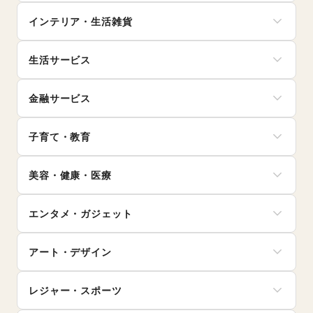
スイーツ・洋菓子
インナー・ルームウェア
インテリア・生活雑貨
和菓子
キッズ・ベビー・マタニティ
パン
スポーツ
インテリア
お弁当・惣菜
シーズナルウェア
生活サービス
寝具・ベッド
軽食・ホットスナック
ジュエリー・アクセサリー
家具・家電
コーヒー・紅茶
携帯キャリア・格安SIM
メガネ・アイウェア
キッチン雑貨・調理器具
その他飲料
金融サービス
インターネット・プロバイダ
腕時計
掃除用品・生活便利品
ワイン・洋酒
電気・ガス
靴
文房具
クレジットカード
日本酒・焼酎・地酒
ウォーターサーバー
バッグ・革小物
手芸・ハンドメイド
子育て・教育
保険
食材・調味料
ハウスクリーニング・家事代行
ファッション雑貨
DIY用品・日曜大工
銀行
物産展・マルシェ
定期宅配
和服・着物
ベビー用品
園芸・ガーデニング
住宅ローン
キッチンカー・移動販売
リサイクル雑貨・古本
美容・健康・医療
古着
ランドセル
花・盆栽・ドライフラワー
証券・FX
野菜・果物・生鮮食品
買取査定・金券
その他ファッション
学習教材・通信教育
犬・猫・ペット
不動産投資
その他フード・飲食
ジム・フィットネス
ギフト・プレゼント
子供向け教室・レッスン
日用雑貨
その他金融サービス
エンタメ・ガジェット
ダイエット・健康グッズ
冠婚葬祭
塾・家庭教師
食器・陶磁器
美容・コスメ・香水
資格・習い事
おもちゃ・絵本
その他インテリア・生活雑貨
PC・スマートフォン
ヘアケア・シャンプー
リフォーム
その他子育て・教育
アート・デザイン
スマホアクセサリー
美容家電
住宅（購入・賃貸）
ガジェット
ヘアサロン・ネイルサロン
たばこ
絵画・書
ゲーム
マッサージ・整体
レジャー・スポーツ
修理・メンテナンス
写真・イラストレーション
アニメ
エステ・美容サービス
就職・転職・求人
立体作品・彫刻
コミック・マンガ