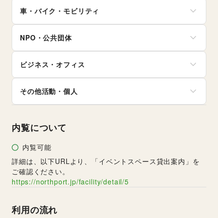
旅行・レジャー
健康食品・サプリメント
その他生活サービス
その他アート・デザイン
アイドル・芸能人
車・バイク・モビリティ
キャンプ・アウトドア
女性用品・フェムテック
おもちゃ・ホビー
野球
コンタクトレンズ
車
楽器・音楽機材
サッカー
医療・医薬品
NPO・公共団体
バイク・オートバイ
CD・DVD・本・雑誌
バスケットボール
その他美容・健康
自転車・ロードバイク
Webメディア・アプリ
ゴルフ
地方公共団体・行政・政府
マイクロモビリティ
テレビ・ドラマ
その他レジャー・スポーツ
ビジネス・オフィス
外国団体・大使館
その他車・バイク・モビリティ
映画
募金・寄付
音楽・ライブ
法人向けサービス
NPO・ボランティア活動
その他活動・個人
演劇
オフィス家具・OA機器
その他NPO・公共団体
占い
イベント企画・運営
その他活動・個人
公営競技・宝くじ
その他ビジネス・オフィス
その他エンタメ・ガジェット
内覧について
内覧可能
詳細は、以下URLより、「イベントスペース貸出案内」を
ご確認ください。
https://northport.jp/facility/detail/5
利用の流れ