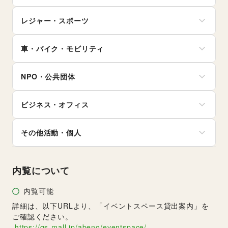
ガジェット
ヘアサロン・ネイルサロン
たばこ
絵画・書
ゲーム
マッサージ・整体
レジャー・スポーツ
修理・メンテナンス
写真・イラストレーション
アニメ
エステ・美容サービス
就職・転職・求人
立体作品・彫刻
コミック・マンガ
旅行・レジャー
健康食品・サプリメント
その他生活サービス
その他アート・デザイン
アイドル・芸能人
車・バイク・モビリティ
キャンプ・アウトドア
女性用品・フェムテック
おもちゃ・ホビー
野球
コンタクトレンズ
車
楽器・音楽機材
サッカー
医療・医薬品
NPO・公共団体
バイク・オートバイ
CD・DVD・本・雑誌
バスケットボール
その他美容・健康
自転車・ロードバイク
Webメディア・アプリ
ゴルフ
地方公共団体・行政・政府
マイクロモビリティ
テレビ・ドラマ
その他レジャー・スポーツ
ビジネス・オフィス
外国団体・大使館
その他車・バイク・モビリティ
映画
募金・寄付
音楽・ライブ
法人向けサービス
NPO・ボランティア活動
その他活動・個人
演劇
オフィス家具・OA機器
その他NPO・公共団体
占い
イベント企画・運営
その他活動・個人
公営競技・宝くじ
その他ビジネス・オフィス
その他エンタメ・ガジェット
内覧について
内覧可能
詳細は、以下URLより、「イベントスペース貸出案内」を
ご確認ください。
https://qs-mall.jp/abeno/eventspace/