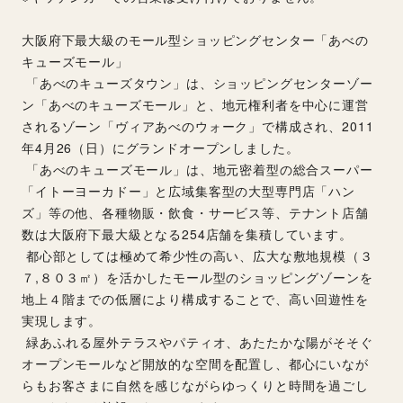
大阪府下最大級のモール型ショッピングセンター「あべの
キューズモール」
 「あべのキューズタウン」は、ショッピングセンターゾー
ン「あべのキューズモール」と、地元権利者を中心に運営
されるゾーン「ヴィアあべのウォーク」で構成され、2011
年4月26（日）にグランドオープンしました。
 「あべのキューズモール」は、地元密着型の総合スーパー
「イトーヨーカドー」と広域集客型の大型専門店「ハン
ズ」等の他、各種物販・飲食・サービス等、テナント店舗
数は大阪府下最大級となる254店舗を集積しています。
 都心部としては極めて希少性の高い、広大な敷地規模（３
７,８０３㎡）を活かしたモール型のショッピングゾーンを
地上４階までの低層により構成することで、高い回遊性を
実現します。
 緑あふれる屋外テラスやパティオ、あたたかな陽がそそぐ
オープンモールなど開放的な空間を配置し、都心にいなが
らもお客さまに自然を感じながらゆっくりと時間を過ごし