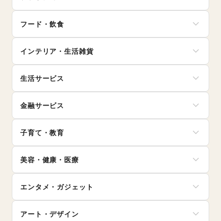
メンズファッション
フード・飲食
レディースファッション
ユニセックス
スイーツ・洋菓子
インナー・ルームウェア
インテリア・生活雑貨
和菓子
キッズ・ベビー・マタニティ
パン
スポーツ
インテリア
お弁当・惣菜
シーズナルウェア
生活サービス
寝具・ベッド
軽食・ホットスナック
ジュエリー・アクセサリー
家具・家電
コーヒー・紅茶
携帯キャリア・格安SIM
メガネ・アイウェア
キッチン雑貨・調理器具
その他飲料
金融サービス
インターネット・プロバイダ
腕時計
掃除用品・生活便利品
ワイン・洋酒
電気・ガス
靴
文房具
クレジットカード
日本酒・焼酎・地酒
ウォーターサーバー
バッグ・革小物
手芸・ハンドメイド
子育て・教育
保険
食材・調味料
ハウスクリーニング・家事代行
ファッション雑貨
DIY用品・日曜大工
銀行
物産展・マルシェ
定期宅配
和服・着物
ベビー用品
園芸・ガーデニング
住宅ローン
キッチンカー・移動販売
リサイクル雑貨・古本
美容・健康・医療
古着
ランドセル
花・盆栽・ドライフラワー
証券・FX
野菜・果物・生鮮食品
買取査定・金券
その他ファッション
学習教材・通信教育
犬・猫・ペット
不動産投資
その他フード・飲食
ジム・フィットネス
ギフト・プレゼント
子供向け教室・レッスン
日用雑貨
その他金融サービス
エンタメ・ガジェット
ダイエット・健康グッズ
冠婚葬祭
塾・家庭教師
食器・陶磁器
美容・コスメ・香水
資格・習い事
おもちゃ・絵本
その他インテリア・生活雑貨
PC・スマートフォン
ヘアケア・シャンプー
リフォーム
その他子育て・教育
アート・デザイン
スマホアクセサリー
美容家電
住宅（購入・賃貸）